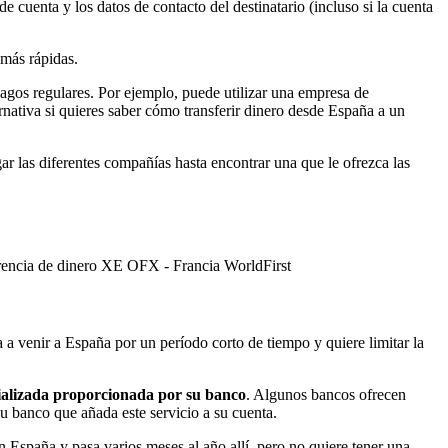
e cuenta y los datos de contacto del destinatario (incluso si la cuenta
más rápidas.
pagos regulares. Por ejemplo, puede utilizar una empresa de
nativa si quieres saber cómo transferir dinero desde España a un
 las diferentes compañías hasta encontrar una que le ofrezca las
rencia de dinero XE OFX - Francia WorldFirst
 a venir a España por un período corto de tiempo y quiere limitar la
ecializada proporcionada por su banco
. Algunos bancos ofrecen
su banco que añada este servicio a su cuenta.
en España y pasa varios meses al año allí, pero no quiere tener una