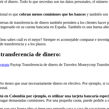
rir el dinero. Todo lo que necesitas son tus datos personales, el número d
cional es que
cobran menos comisiones que los bancos
y también son 
resas de transferencia de dinero también permiten a los clientes hacer 
a ingresado en su cuenta bancaria en España. También es una buena alter
o sabes cuál es el mejor? Siempre es aconsejable comparar e investigar
de transferencia y a los plazos.
transferencia de dinero:
ygram
Paytop Transferencia de dinero de Travelex Moneycorp Transfe
o tienes que usar necesariamente dinero en efectivo. Por ejemplo, si va
ional.
 está en Colombia por ejemplo, es utilizar una tarjeta bancaria esp
in pagar demasiadas comisiones. Por una pequeña cuota, puede pedirle a 
aíses son una buena idea si tiene una segunda casa o casa de vacaciones 